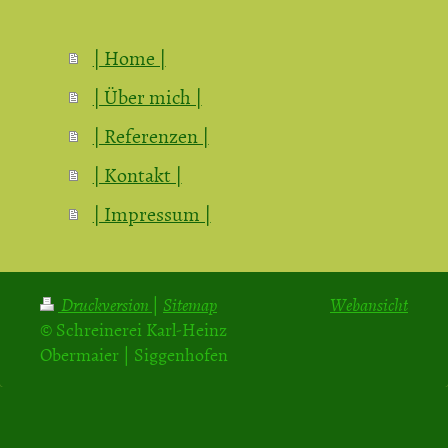
| Home |
| Über mich |
| Referenzen |
| Kontakt |
| Impressum |
Druckversion
|
Sitemap
Webansicht
© Schreinerei Karl-Heinz
Obermaier | Siggenhofen